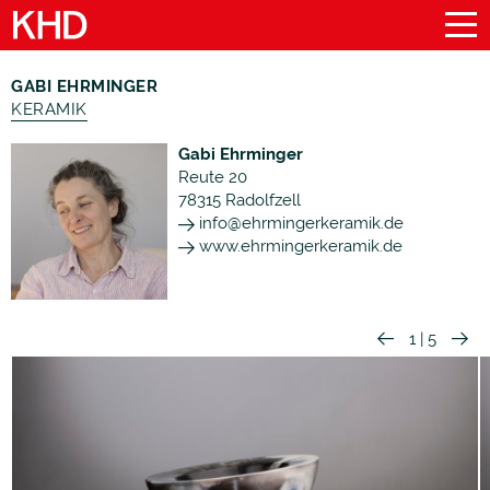
GABI EHRMINGER
KERAMIK
Gabi Ehrminger
Reute 20
78315
Radolfzell
info@ehrmingerkeramik.de
www.ehrmingerkeramik.de
1
|
5