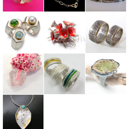
Petra Franke
Mirjam Hiller
Tobias Dingler
Hanne
Beyermann-
Katharina Moch
Grubert
Karin Demmler
Gabriele Heinz