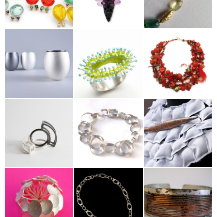
Florian Färber
Dagmar
Martina Ege
Schwald
Cristina
Scheuermann-
Seebach
Helga Benz
Sabela Correa
Susanne
Susanne
Elisabeth
Högner
Reinmuth
Müller-Quade