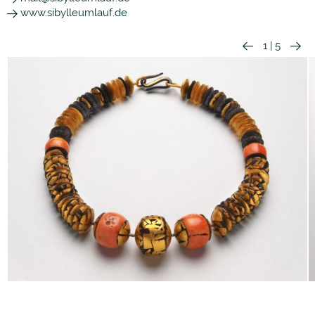
www.sibylleumlauf.de
1
|
5
Annegret Duck