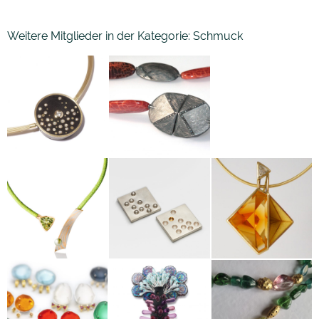
Mango &
Magnolia
Weitere Mitglieder in der Kategorie: Schmuck
Barbara und
Stephan Frank
Christian Streit
Stephanie
Regina
Henzler
Sabine Kranz
Hiestand
Sabine
Barbara
Reichert
Tamara Grüner
Kollross