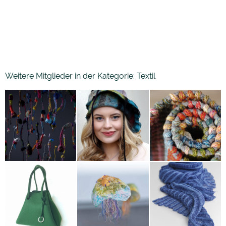
Weitere Mitglieder in der Kategorie: Textil
Nanna
Christina
Aspholm-Flik
Schneider
Suse Seitz
Helga
Heike Ehrath
Weilacher-
Fiorenza Finco
Stieler