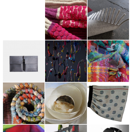
Heike
Constanze
Schumann
Fehsenfeld
Elena und
Nanna
Dagmar
Nicola Burggraf
Aspholm-Flik
Hawener
Ulrike
Suse Seitz
Hartrumpf
Sybille Weber