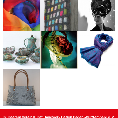
Christine Mir-
Tatjana Yvonne
Birgit Sophie
Vesely
Seehoff
Metzger
Christina
Zdenka Brock
Schlumberger
Sirko Galz
Sibylle Kieltyka
In unserem Verein Kunst Handwerk Design Baden-Württemberg e. V.