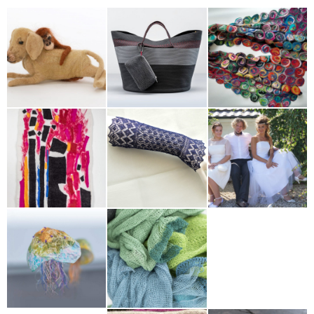
Ute
Faldermann-
Annette
Barbara
Weiß
Refenes-
Leippold-Preiss
Hartmann
Käthe
Gabi Hendrich-
Gsellinger
Marianne Wurst
Stumpf
Sibylle Sayer
Heike Ehrath
Gudrun Merz-
Uschi Grieb
Lenz