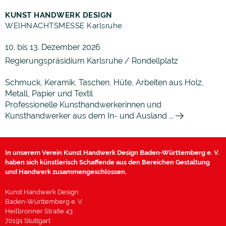
KUNST HANDWERK DESIGN
WEIHNACHTSMESSE Karlsruhe
10. bis 13. Dezember 2026
Regierungspräsidium Karlsruhe / Rondellplatz
Schmuck, Keramik, Taschen, Hüte, Arbeiten aus Holz,
Metall, Papier und Textil
Professionelle Kunsthandwerkerinnen und
Kunsthandwerker aus dem In- und Ausland ...
In unserem Verein Kunst Handwerk Design Baden-Württemberg e. V.
haben sich künstlerisch Schaffende aus den Bereichen Gestaltung
und Handwerk zusammengeschlossen.
Kunst Handwerk Design
Baden-Württemberg e. V.
Heilbronner Straße 43
70191 Stuttgart