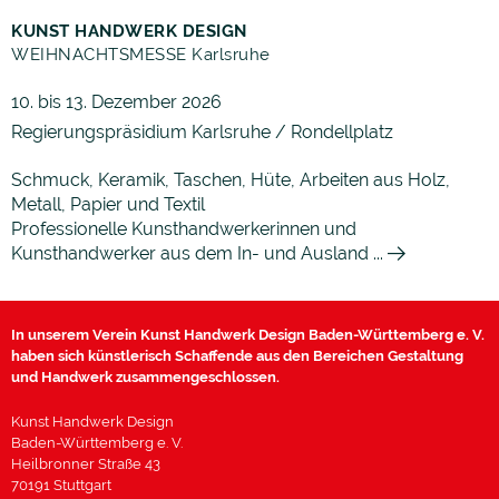
KUNST HANDWERK DESIGN
WEIHNACHTSMESSE Karlsruhe
10. bis 13. Dezember 2026
Regierungspräsidium Karlsruhe / Rondellplatz
Schmuck, Keramik, Taschen, Hüte, Arbeiten aus Holz,
Metall, Papier und Textil
Professionelle Kunsthandwerkerinnen und
Kunsthandwerker aus dem In- und Ausland ...
In unserem Verein Kunst Handwerk Design Baden-Württemberg e. V.
haben sich künstlerisch Schaffende aus den Bereichen Gestaltung
und Handwerk zusammengeschlossen.
Kunst Handwerk Design
Baden-Württemberg e. V.
Heilbronner Straße 43
70191 Stuttgart