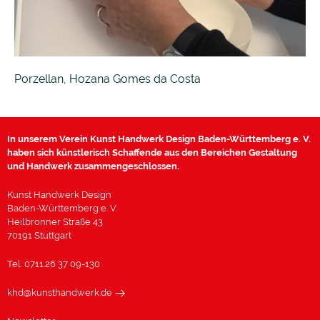
Porzellan, Hozana Gomes da Costa
In unserem Verein Kunst Handwerk Design Baden-Württemberg e. V.
haben sich künstlerisch Schaffende aus den Bereichen Gestaltung
und Handwerk zusammengeschlossen.
Kunst Handwerk Design
Baden-Württemberg e. V.
Heilbronner Straße 43
70191 Stuttgart
Tel. 0711.26 37 09-130
khd@kunsthandwerk.de