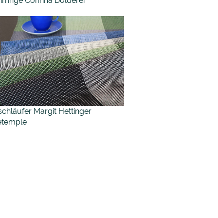
rringe Corinna Dolderer
schläufer Margit Hettinger
etemple