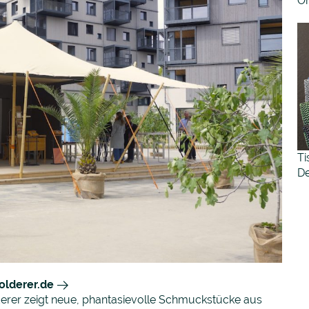
Oh
Ti
D
olderer.de
derer zeigt neue, phantasievolle Schmuckstücke aus