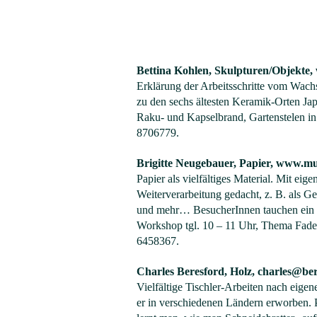
Bettina Kohlen, Skulpturen/Objekte,
Erklärung der Arbeitsschritte vom Wach
zu den sechs ältesten Keramik-Orten Jap
Raku- und Kapselbrand, Gartenstelen i
8706779.
Brigitte Neugebauer, Papier,
www.mus
Papier als vielfältiges Material. Mit e
Weiterverarbeitung gedacht, z. B. als G
und mehr… BesucherInnen tauchen ein i
Workshop tgl. 10 – 11 Uhr, Thema Faden
6458367.
Charles Beresford, Holz,
charles@ber
Vielfältige Tischler-Arbeiten nach eige
er in verschiedenen Ländern erworben. 