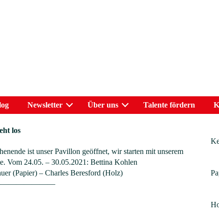
log
Newsletter
Über uns
Talente fördern
K
ht los
Ke
nende ist unser Pavillon geöffnet, wir starten mit unserem
e. Vom 24.05. – 30.05.2021: Bettina Kohlen
uer (Papier) – Charles Beresford (Holz)
Pa
————————
Ho