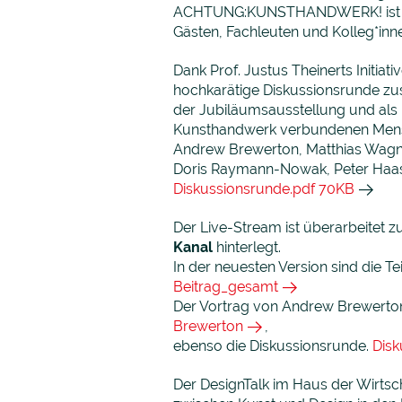
ACHTUNG:KUNSTHANDWERK! ist dur
Gästen, Fachleuten und Kolleg*inn
Dank Prof. Justus Theinerts Initiati
hochkarätige Diskussionsrunde zu
der Jubiläumsausstellung und als
Kunsthandwerk verbundenen Mensc
Andrew Brewerton, Matthias Wagne
Doris Raymann-Nowak, Peter Haas 
Diskussionsrunde.pdf 70KB
Der Live-Stream ist überarbeitet
Kanal
hinterlegt.
In der neuesten Version sind die T
Beitrag_gesamt
Der Vortrag von Andrew Brewerton 
Brewerton
,
ebenso die Diskussionsrunde.
Disk
Der DesignTalk im Haus der Wirts