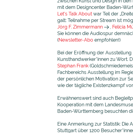
zwischen Kunst und Design in den
mit dem Designcenter Baden-Wü
Let’s Talk About
war Teil der „Drei
galt: Teilnahme per Stream ist mög
Jörg F. Zimmermann
,
Felicia M
Sie können die Audiospur demnäc
(
Newsletter-Abo
empfohlen!)
Bei der Eröffnung der Ausstellung 
Kunsthandwerker*innen zu Wort. 
Stephan Frank
(Goldschmiedemeist
Fachbereichs Ausstellung im Regi
der persönlichen Motivation zur 
wie der tägliche Existenzkampf v
Erwähnenswert sind auch Beglei
Kooperation mit dem Landesmuse
Baden-Württemberg besuchten die 
Eine Anmerkung zur Statistik: D
Stuttgart über 1200 Besucher*innen