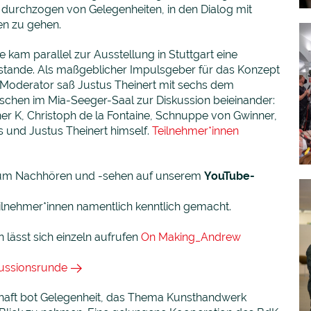
chzogen von Gelegenheiten, in den Dialog mit
en zu gehen.
ve kam parallel zur Ausstellung in Stuttgart eine
stande. Als maßgeblicher Impulsgeber für das Konzept
 Moderator saß Justus Theinert mit sechs dem
hen im Mia-Seeger-Saal zur Diskussion beieinander:
r K, Christoph de la Fontaine, Schnuppe von Gwinner,
und Justus Theinert himself.
Teilnehmer*innen
 zum Nachhören und -sehen auf unserem
YouTube-
eilnehmer*innen namentlich kenntlich gemacht.
lässt sich einzeln aufrufen
On Making_Andrew
ussionsrunde
chaft bot Gelegenheit, das Thema Kunsthandwerk