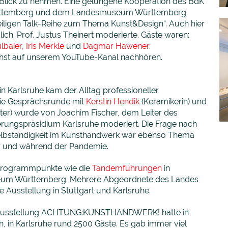
 Blick zu nehmen. Eine gelungene Kooperation des BdK
rttemberg und dem Landesmuseum Württemberg.
teiligen Talk-Reihe zum Thema Kunst&Design“. Auch hier
lich. Prof. Justus Theinert moderierte. Gäste waren:
ülbaier
,
Iris Merkle
und
Dagmar Hawener
.
hst auf unserem YouTube-Kanal nachhören.
in Karlsruhe kam der Alltag professioneller
Die Gesprächsrunde mit
Kerstin Hendik
(Keramikerin) und
er) wurde von Joachim Fischer, dem Leiter des
erungspräsidium Karlsruhe moderiert. Die Frage nach
Selbständigkeit im Kunsthandwerk war ebenso Thema
or und während der Pandemie.
tprogrammpunkte wie die
Tandemführungen
in
um Württemberg. Mehrere Abgeordnete des Landes
Ausstellung in Stuttgart und Karlsruhe.
ie Ausstellung ACHTUNG:KUNSTHANDWERK! hatte in
, in Karlsruhe rund 2500 Gäste. Es gab immer viel