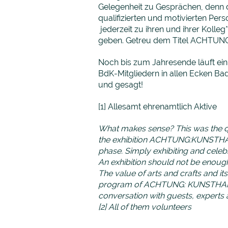
Gelegenheit zu Gesprächen, denn 
qualifizierten und motivierten Pers
jederzeit zu ihren und ihrer Kolleg
geben. Getreu dem Titel ACHT
Noch bis zum Jahresende läuft ein 
BdK-Mitgliedern in allen Ecken Bad
und gesagt!
[1] Allesamt ehrenamtlich Aktive
What makes sense? This was the q
t
he exhibition ACHTUNG:KUNSTHAN
phase. Simply exhibiting and celeb
An exhibition should not be enoug
The value of arts and crafts and it
program of ACHTUNG: KUNSTHANDWER
conversation with guests, experts
[2] All of them volunteers